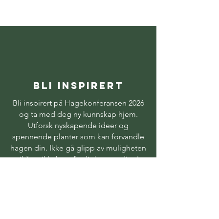
BLI INSPIRERT
Bli inspirert på Hagekonferansen 2026
og ta med deg ny kunnskap hjem.
Utforsk nyskapende ideer og
spennende planter som kan forvandle
hagen din. Ikke gå glipp av muligheten
til å utvikle hageferdighetene dine!