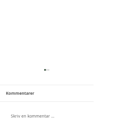
Kommentarer
Skriv en kommentar …
Hagedronningen
Program
kommer
Hagekonferans